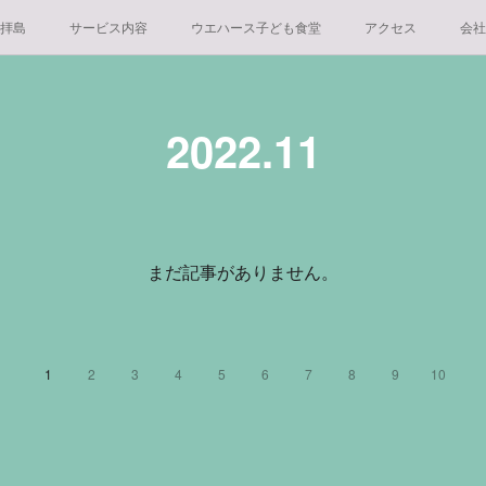
 拝島
サービス内容
ウエハース子ども食堂
アクセス
会社
2022
.
11
まだ記事がありません。
1
2
3
4
5
6
7
8
9
10