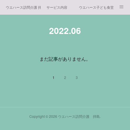
ウエハース訪問介護 拝島
サービス内容
ウエハース子ども食堂
アクセス
会社概要
求人情報
2022
.
06
まだ記事がありません。
1
2
3
Copyright ©
2026
ウエハース訪問介護 拝島
.