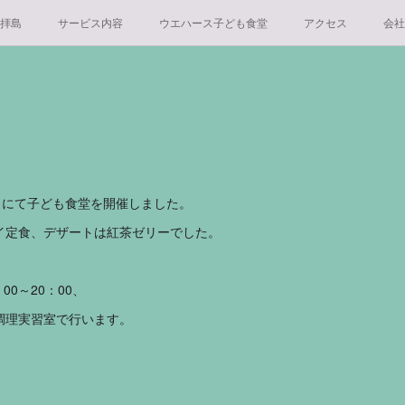
 拝島
サービス内容
ウエハース子ども食堂
アクセス
会社
くにて子ども食堂を開催しました。
イ定食、デザートは紅茶ゼリーでした。
00～20：00、
調理実習室で行います。